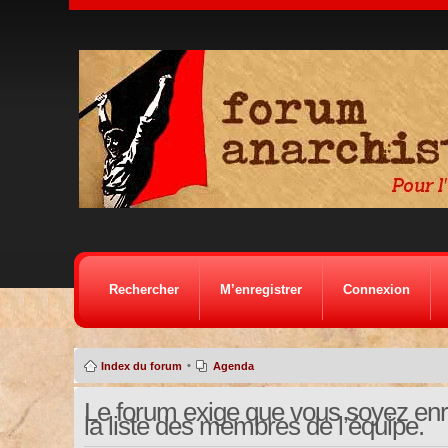
Rechercher
M’enregistrer
Connexion
•
Index du forum
Agenda
Le forum exige que vous soyez enre
la liste des membres de l’équipe.