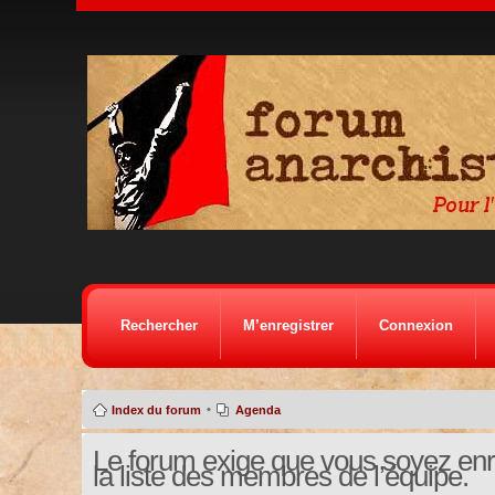
Rechercher
M’enregistrer
Connexion
•
Index du forum
Agenda
Le forum exige que vous soyez enre
la liste des membres de l’équipe.