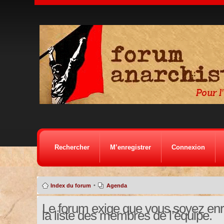
Rechercher
M’enregistrer
Connexion
•
Index du forum
Agenda
Le forum exige que vous soyez enre
la liste des membres de l’équipe.