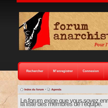
Rechercher
M’enregistrer
Connexion
•
Index du forum
Agenda
Le forum exige que vous soyez enre
la liste des membres de l’équipe.