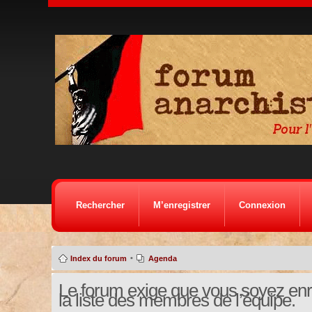
Rechercher
M’enregistrer
Connexion
•
Index du forum
Agenda
Le forum exige que vous soyez enre
la liste des membres de l’équipe.