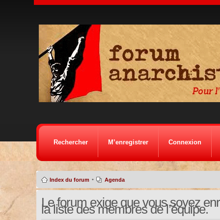
Rechercher
M’enregistrer
Connexion
•
Index du forum
Agenda
Le forum exige que vous soyez enre
la liste des membres de l’équipe.