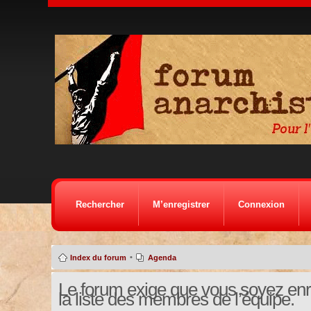
Rechercher
M’enregistrer
Connexion
•
Index du forum
Agenda
Le forum exige que vous soyez enre
la liste des membres de l’équipe.