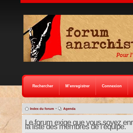
Rechercher
M’enregistrer
Connexion
•
Index du forum
Agenda
Le forum exige que vous soyez enre
la liste des membres de l’équipe.