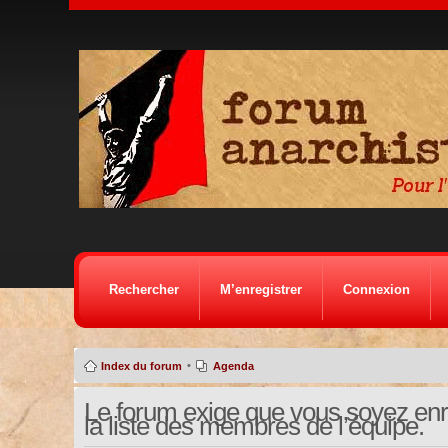
Rechercher
M’enregistrer
Connexion
•
Index du forum
Agenda
Le forum exige que vous soyez enre
la liste des membres de l’équipe.