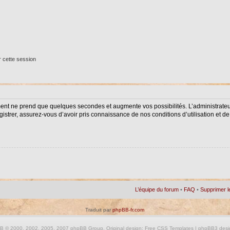
 cette session
ment ne prend que quelques secondes et augmente vos possibilités. L’administrat
istrer, assurez-vous d’avoir pris connaissance de nos conditions d’utilisation et de 
L’équipe du forum
•
FAQ
•
Supprimer l
Traduit par
phpBB-fr.com
BB
© 2000, 2002, 2005, 2007 phpBB Group. Original design:
Free CSS Templates
| phpBB3 desi