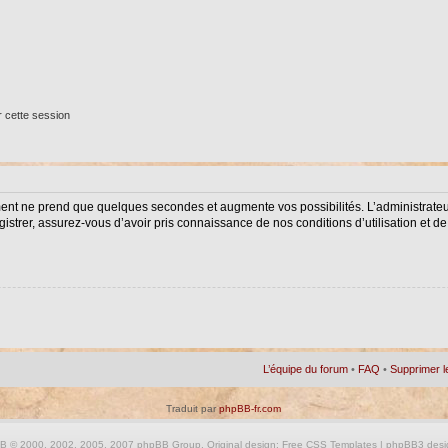
 cette session
ment ne prend que quelques secondes et augmente vos possibilités. L’administrat
istrer, assurez-vous d’avoir pris connaissance de nos conditions d’utilisation et de 
L’équipe du forum
•
FAQ
•
Supprimer l
Traduit par
phpBB-fr.com
BB
© 2000, 2002, 2005, 2007 phpBB Group. Original design:
Free CSS Templates
| phpBB3 desi