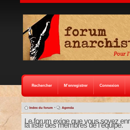
Rechercher
M’enregistrer
Connexion
•
Index du forum
Agenda
Le forum exige que vous soyez enre
la liste des membres de l’équipe.