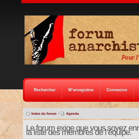
Rechercher
M’enregistrer
Connexion
•
Index du forum
Agenda
Le forum exige que vous soyez enre
la liste des membres de l’équipe.