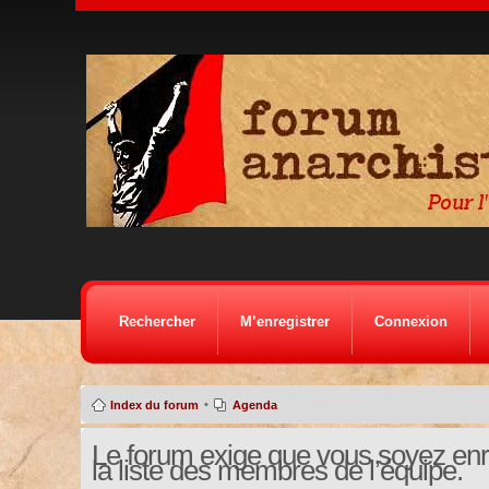
Rechercher
M’enregistrer
Connexion
•
Index du forum
Agenda
Le forum exige que vous soyez enre
la liste des membres de l’équipe.