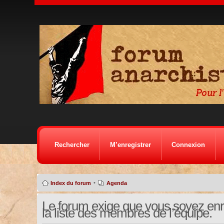
Rechercher
M’enregistrer
Connexion
•
Index du forum
Agenda
Le forum exige que vous soyez enre
la liste des membres de l’équipe.