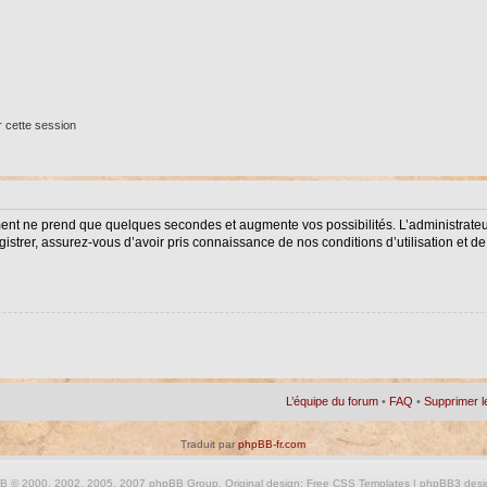
 cette session
ment ne prend que quelques secondes et augmente vos possibilités. L’administrat
istrer, assurez-vous d’avoir pris connaissance de nos conditions d’utilisation et de 
L’équipe du forum
•
FAQ
•
Supprimer l
Traduit par
phpBB-fr.com
BB
© 2000, 2002, 2005, 2007 phpBB Group. Original design:
Free CSS Templates
| phpBB3 desi