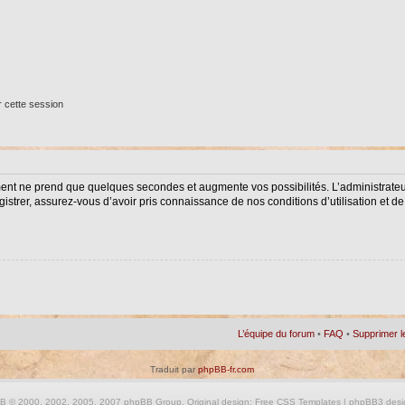
 cette session
ment ne prend que quelques secondes et augmente vos possibilités. L’administrat
istrer, assurez-vous d’avoir pris connaissance de nos conditions d’utilisation et de 
L’équipe du forum
•
FAQ
•
Supprimer l
Traduit par
phpBB-fr.com
BB
© 2000, 2002, 2005, 2007 phpBB Group. Original design:
Free CSS Templates
| phpBB3 desi