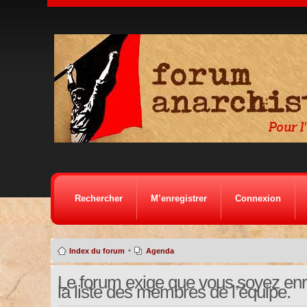
Rechercher
M’enregistrer
Connexion
•
Index du forum
Agenda
Le forum exige que vous soyez enre
la liste des membres de l’équipe.