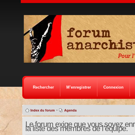
Rechercher
M’enregistrer
Connexion
•
Index du forum
Agenda
Le forum exige que vous soyez enre
la liste des membres de l’équipe.