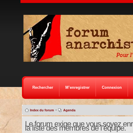
Rechercher
M’enregistrer
Connexion
•
Index du forum
Agenda
Le forum exige que vous soyez enre
la liste des membres de l’équipe.