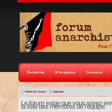
Rechercher
M’enregistrer
Connexion
•
Index du forum
Agenda
Le forum exige que vous soyez enre
la liste des membres de l’équipe.