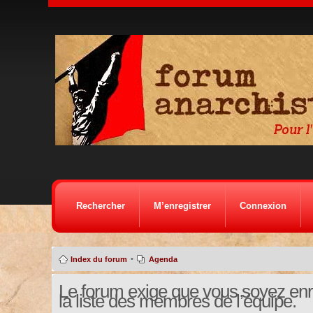
Rechercher
M’enregistrer
Connexion
•
Index du forum
Agenda
Le forum exige que vous soyez enre
la liste des membres de l’équipe.