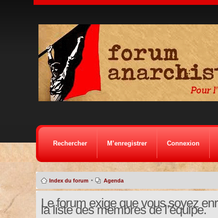
Rechercher
M’enregistrer
Connexion
•
Index du forum
Agenda
Le forum exige que vous soyez enre
la liste des membres de l’équipe.