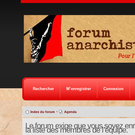
Rechercher
M’enregistrer
Connexion
•
Index du forum
Agenda
Le forum exige que vous soyez enre
la liste des membres de l’équipe.