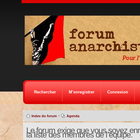
Rechercher
M’enregistrer
Connexion
•
Index du forum
Agenda
Le forum exige que vous soyez enre
la liste des membres de l’équipe.