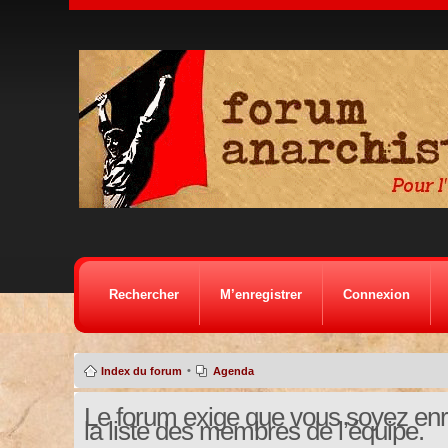
Rechercher
M’enregistrer
Connexion
•
Index du forum
Agenda
Le forum exige que vous soyez enre
la liste des membres de l’équipe.