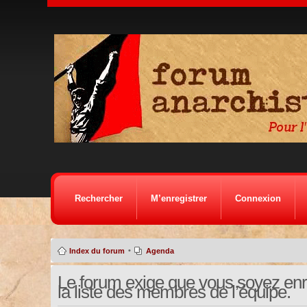
Rechercher
M’enregistrer
Connexion
•
Index du forum
Agenda
Le forum exige que vous soyez enre
la liste des membres de l’équipe.