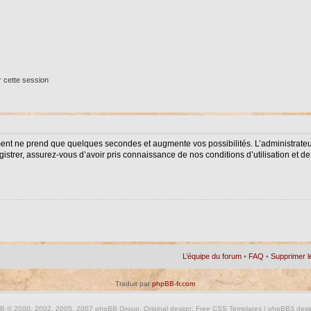
 cette session
ment ne prend que quelques secondes et augmente vos possibilités. L’administrat
istrer, assurez-vous d’avoir pris connaissance de nos conditions d’utilisation et de 
L’équipe du forum
•
FAQ
•
Supprimer l
Traduit par
phpBB-fr.com
BB
© 2000, 2002, 2005, 2007 phpBB Group. Original design:
Free CSS Templates
| phpBB3 desi