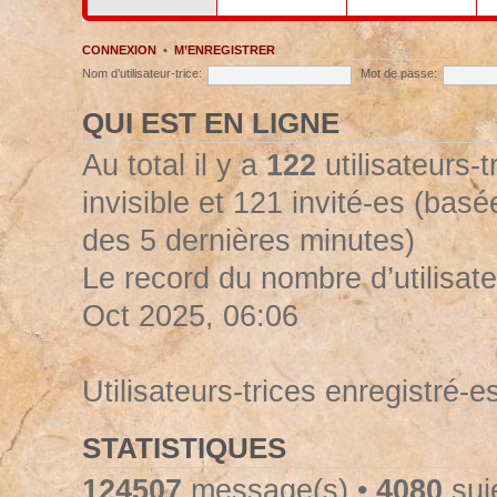
CONNEXION
•
M’ENREGISTRER
Nom d’utilisateur-trice:
Mot de passe:
QUI EST EN LIGNE
Au total il y a
122
utilisateurs-t
invisible et 121 invité-es (basée
des 5 dernières minutes)
Le record du nombre d’utilisate
Oct 2025, 06:06
Utilisateurs-trices enregistré-e
STATISTIQUES
124507
message(s) •
4080
suje