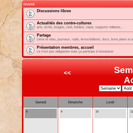
DIVERS
Discussions libres
Actualités des contre-cultures
arts, écrits, images, ciné, théâtre, zique, supports militants...
Partage
Liens et sites, journaux, radio, livres/éditions, docs, bons plans et 
Présentation membres, accueil
ce n'est pas obligatoire mais ça participe à humaniser
Sem
<<
A
Samedi
Dimanche
Lundi
8
9
10
1