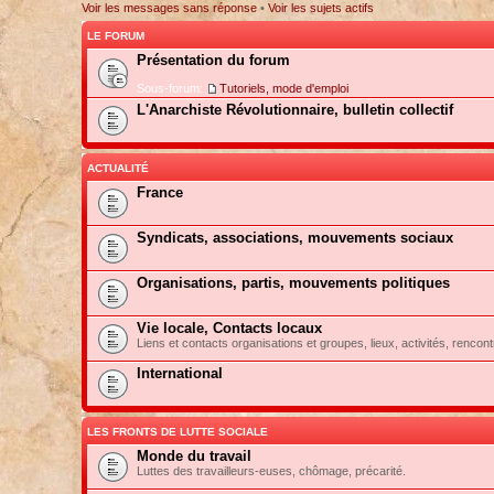
Voir les messages sans réponse
•
Voir les sujets actifs
LE FORUM
Présentation du forum
Sous-forum:
Tutoriels, mode d'emploi
L'Anarchiste Révolutionnaire, bulletin collectif
ACTUALITÉ
France
Syndicats, associations, mouvements sociaux
Organisations, partis, mouvements politiques
Vie locale, Contacts locaux
Liens et contacts organisations et groupes, lieux, activités, rencont
International
LES FRONTS DE LUTTE SOCIALE
Monde du travail
Luttes des travailleurs-euses, chômage, précarité.