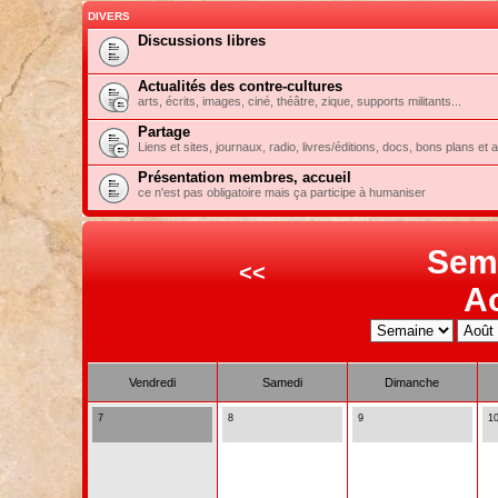
DIVERS
Discussions libres
Actualités des contre-cultures
arts, écrits, images, ciné, théâtre, zique, supports militants...
Partage
Liens et sites, journaux, radio, livres/éditions, docs, bons plans et 
Présentation membres, accueil
ce n'est pas obligatoire mais ça participe à humaniser
Sem
<<
A
Vendredi
Samedi
Dimanche
7
8
9
1