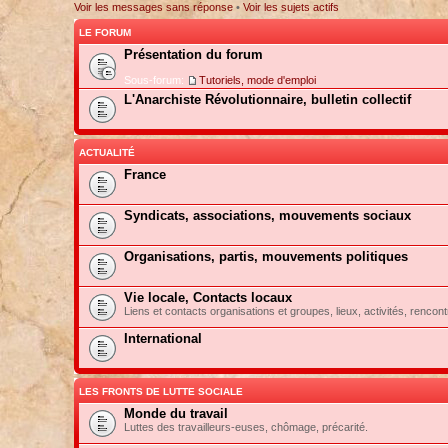
Voir les messages sans réponse
•
Voir les sujets actifs
LE FORUM
Présentation du forum
Sous-forum:
Tutoriels, mode d'emploi
L'Anarchiste Révolutionnaire, bulletin collectif
ACTUALITÉ
France
Syndicats, associations, mouvements sociaux
Organisations, partis, mouvements politiques
Vie locale, Contacts locaux
Liens et contacts organisations et groupes, lieux, activités, rencont
International
LES FRONTS DE LUTTE SOCIALE
Monde du travail
Luttes des travailleurs-euses, chômage, précarité.