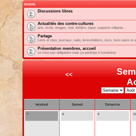
DIVERS
Discussions libres
Actualités des contre-cultures
arts, écrits, images, ciné, théâtre, zique, supports militants...
Partage
Liens et sites, journaux, radio, livres/éditions, docs, bons plans et 
Présentation membres, accueil
ce n'est pas obligatoire mais ça participe à humaniser
Sem
<<
A
Vendredi
Samedi
Dimanche
7
8
9
1