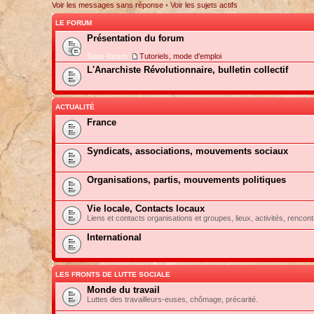
Voir les messages sans réponse
•
Voir les sujets actifs
LE FORUM
Présentation du forum
Sous-forum:
Tutoriels, mode d'emploi
L'Anarchiste Révolutionnaire, bulletin collectif
ACTUALITÉ
France
Syndicats, associations, mouvements sociaux
Organisations, partis, mouvements politiques
Vie locale, Contacts locaux
Liens et contacts organisations et groupes, lieux, activités, rencont
International
LES FRONTS DE LUTTE SOCIALE
Monde du travail
Luttes des travailleurs-euses, chômage, précarité.