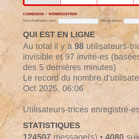
CONNEXION
•
M’ENREGISTRER
Nom d’utilisateur-trice:
Mot de passe:
QUI EST EN LIGNE
Au total il y a
98
utilisateurs-tr
invisible et 97 invité-es (basées
des 5 dernières minutes)
Le record du nombre d’utilisate
Oct 2025, 06:06
Utilisateurs-trices enregistré-e
STATISTIQUES
124507
message(s) •
4080
suje