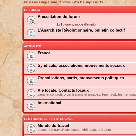
Voir les messages sans réponse
•
Voir les sujets actifs
LE FORUM
Présentation du forum
Sous-forum:
Tutoriels, mode d'emploi
L'Anarchiste Révolutionnaire, bulletin collectif
ACTUALITÉ
France
Syndicats, associations, mouvements sociaux
Organisations, partis, mouvements politiques
Vie locale, Contacts locaux
Liens et contacts organisations et groupes, lieux, activités, rencont
International
LES FRONTS DE LUTTE SOCIALE
Monde du travail
Luttes des travailleurs-euses, chômage, précarité.