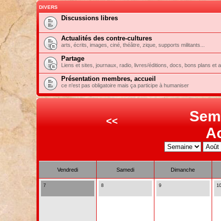
DIVERS
Discussions libres
Actualités des contre-cultures
arts, écrits, images, ciné, théâtre, zique, supports militants...
Partage
Liens et sites, journaux, radio, livres/éditions, docs, bons plans et 
Présentation membres, accueil
ce n'est pas obligatoire mais ça participe à humaniser
Sem
<<
A
Vendredi
Samedi
Dimanche
7
8
9
1