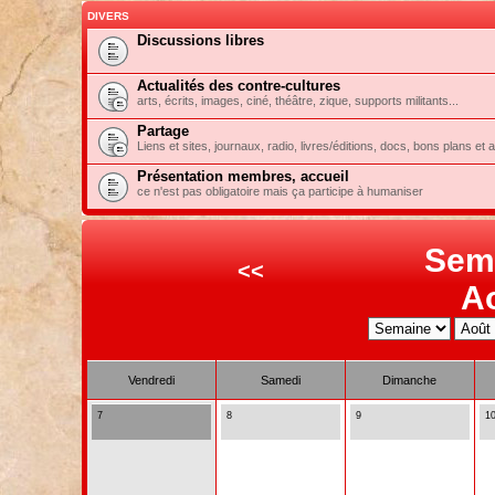
DIVERS
Discussions libres
Actualités des contre-cultures
arts, écrits, images, ciné, théâtre, zique, supports militants...
Partage
Liens et sites, journaux, radio, livres/éditions, docs, bons plans et 
Présentation membres, accueil
ce n'est pas obligatoire mais ça participe à humaniser
Sem
<<
A
Vendredi
Samedi
Dimanche
7
8
9
1