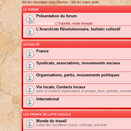
Voir les messages sans réponse
•
Voir les sujets actifs
LE FORUM
Présentation du forum
Sous-forum:
Tutoriels, mode d'emploi
L'Anarchiste Révolutionnaire, bulletin collectif
ACTUALITÉ
France
Syndicats, associations, mouvements sociaux
Organisations, partis, mouvements politiques
Vie locale, Contacts locaux
Liens et contacts organisations et groupes, lieux, activités, rencont
International
LES FRONTS DE LUTTE SOCIALE
Monde du travail
Luttes des travailleurs-euses, chômage, précarité.