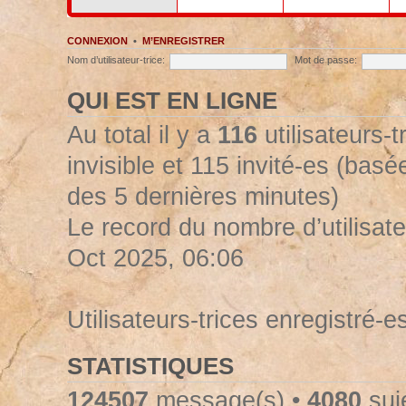
CONNEXION
•
M’ENREGISTRER
Nom d’utilisateur-trice:
Mot de passe:
QUI EST EN LIGNE
Au total il y a
116
utilisateurs-t
invisible et 115 invité-es (basée
des 5 dernières minutes)
Le record du nombre d’utilisate
Oct 2025, 06:06
Utilisateurs-trices enregistré-e
STATISTIQUES
124507
message(s) •
4080
suje