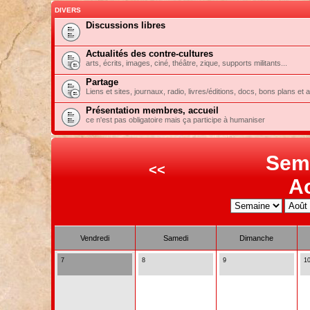
DIVERS
Discussions libres
Actualités des contre-cultures
arts, écrits, images, ciné, théâtre, zique, supports militants...
Partage
Liens et sites, journaux, radio, livres/éditions, docs, bons plans et 
Présentation membres, accueil
ce n'est pas obligatoire mais ça participe à humaniser
Sem
<<
A
Vendredi
Samedi
Dimanche
7
8
9
1