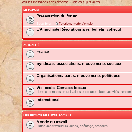
Voir les messages sans réponse
•
Voir les sujets actifs
LE FORUM
Présentation du forum
Sous-forum:
Tutoriels, mode d'emploi
L'Anarchiste Révolutionnaire, bulletin collectif
ACTUALITÉ
France
Syndicats, associations, mouvements sociaux
Organisations, partis, mouvements politiques
Vie locale, Contacts locaux
Liens et contacts organisations et groupes, lieux, activités, rencont
International
LES FRONTS DE LUTTE SOCIALE
Monde du travail
Luttes des travailleurs-euses, chômage, précarité.