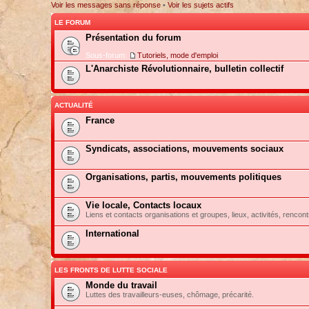
Voir les messages sans réponse
•
Voir les sujets actifs
LE FORUM
Présentation du forum
Sous-forum:
Tutoriels, mode d'emploi
L'Anarchiste Révolutionnaire, bulletin collectif
ACTUALITÉ
France
Syndicats, associations, mouvements sociaux
Organisations, partis, mouvements politiques
Vie locale, Contacts locaux
Liens et contacts organisations et groupes, lieux, activités, rencont
International
LES FRONTS DE LUTTE SOCIALE
Monde du travail
Luttes des travailleurs-euses, chômage, précarité.