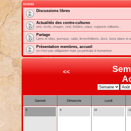
DIVERS
Discussions libres
Actualités des contre-cultures
arts, écrits, images, ciné, théâtre, zique, supports militants...
Partage
Liens et sites, journaux, radio, livres/éditions, docs, bons plans et 
Présentation membres, accueil
ce n'est pas obligatoire mais ça participe à humaniser
Sem
<<
A
Samedi
Dimanche
Lundi
8
9
10
1