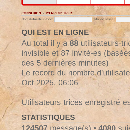
CONNEXION
•
M’ENREGISTRER
Nom d’utilisateur-trice:
Mot de passe:
QUI EST EN LIGNE
Au total il y a
88
utilisateurs-tr
invisible et 87 invité-es (basées
des 5 dernières minutes)
Le record du nombre d’utilisate
Oct 2025, 06:06
Utilisateurs-trices enregistré-e
STATISTIQUES
124507
message(s) •
4080
suje