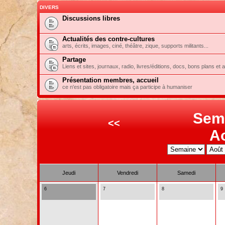
DIVERS
Discussions libres
Actualités des contre-cultures
arts, écrits, images, ciné, théâtre, zique, supports militants...
Partage
Liens et sites, journaux, radio, livres/éditions, docs, bons plans et 
Présentation membres, accueil
ce n'est pas obligatoire mais ça participe à humaniser
Sem
<<
A
Jeudi
Vendredi
Samedi
6
7
8
9