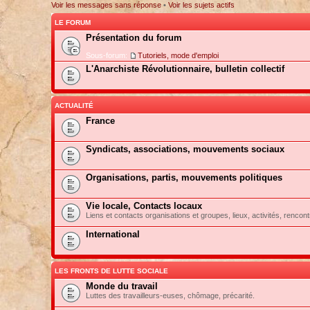
Voir les messages sans réponse
•
Voir les sujets actifs
LE FORUM
Présentation du forum
Sous-forum:
Tutoriels, mode d'emploi
L'Anarchiste Révolutionnaire, bulletin collectif
ACTUALITÉ
France
Syndicats, associations, mouvements sociaux
Organisations, partis, mouvements politiques
Vie locale, Contacts locaux
Liens et contacts organisations et groupes, lieux, activités, rencont
International
LES FRONTS DE LUTTE SOCIALE
Monde du travail
Luttes des travailleurs-euses, chômage, précarité.