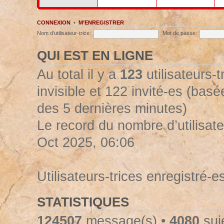
CONNEXION
•
M’ENREGISTRER
Nom d’utilisateur-trice:
Mot de passe:
QUI EST EN LIGNE
Au total il y a
123
utilisateurs-t
invisible et 122 invité-es (basée
des 5 dernières minutes)
Le record du nombre d’utilisate
Oct 2025, 06:06
Utilisateurs-trices enregistré-e
STATISTIQUES
124507
message(s) •
4080
suje