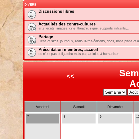
DIVERS
Discussions libres
Actualités des contre-cultures
arts, écrits, images, ciné, théâtre, zique, supports militants...
Partage
Liens et sites, journaux, radio, livres/éditions, docs, bons plans et 
Présentation membres, accueil
ce n'est pas obligatoire mais ça participe à humaniser
Sem
<<
A
Vendredi
Samedi
Dimanche
7
8
9
1