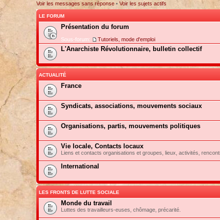
Voir les messages sans réponse
•
Voir les sujets actifs
LE FORUM
Présentation du forum
Sous-forum:
Tutoriels, mode d'emploi
L'Anarchiste Révolutionnaire, bulletin collectif
ACTUALITÉ
France
Syndicats, associations, mouvements sociaux
Organisations, partis, mouvements politiques
Vie locale, Contacts locaux
Liens et contacts organisations et groupes, lieux, activités, rencont
International
LES FRONTS DE LUTTE SOCIALE
Monde du travail
Luttes des travailleurs-euses, chômage, précarité.