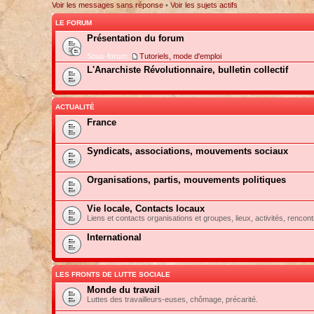
Voir les messages sans réponse
•
Voir les sujets actifs
LE FORUM
Présentation du forum
Sous-forum:
Tutoriels, mode d'emploi
L'Anarchiste Révolutionnaire, bulletin collectif
ACTUALITÉ
France
Syndicats, associations, mouvements sociaux
Organisations, partis, mouvements politiques
Vie locale, Contacts locaux
Liens et contacts organisations et groupes, lieux, activités, rencont
International
LES FRONTS DE LUTTE SOCIALE
Monde du travail
Luttes des travailleurs-euses, chômage, précarité.