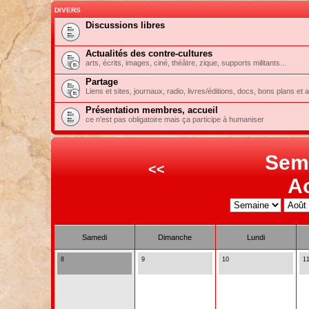
DIVERS
Discussions libres
Actualités des contre-cultures
arts, écrits, images, ciné, théâtre, zique, supports militants...
Partage
Liens et sites, journaux, radio, livres/éditions, docs, bons plans et 
Présentation membres, accueil
ce n'est pas obligatoire mais ça participe à humaniser
Sem
<<
A
Samedi
Dimanche
Lundi
8
9
10
1