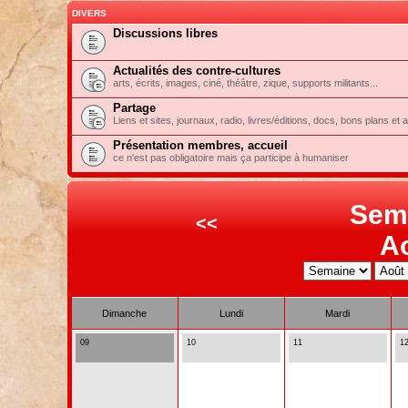
DIVERS
Discussions libres
Actualités des contre-cultures
arts, écrits, images, ciné, théâtre, zique, supports militants...
Partage
Liens et sites, journaux, radio, livres/éditions, docs, bons plans et 
Présentation membres, accueil
ce n'est pas obligatoire mais ça participe à humaniser
Sem
<<
A
Dimanche
Lundi
Mardi
09
10
11
1