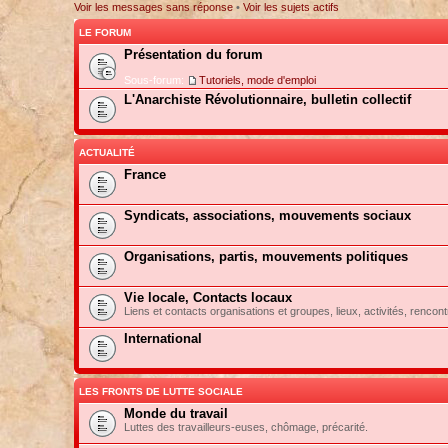
Voir les messages sans réponse
•
Voir les sujets actifs
LE FORUM
Présentation du forum
Sous-forum:
Tutoriels, mode d'emploi
L'Anarchiste Révolutionnaire, bulletin collectif
ACTUALITÉ
France
Syndicats, associations, mouvements sociaux
Organisations, partis, mouvements politiques
Vie locale, Contacts locaux
Liens et contacts organisations et groupes, lieux, activités, rencont
International
LES FRONTS DE LUTTE SOCIALE
Monde du travail
Luttes des travailleurs-euses, chômage, précarité.