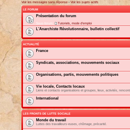
Voir les messages sans réponse
•
Voir les sujets actifs
LE FORUM
Présentation du forum
Sous-forum:
Tutoriels, mode d'emploi
L'Anarchiste Révolutionnaire, bulletin collectif
ACTUALITÉ
France
Syndicats, associations, mouvements sociaux
Organisations, partis, mouvements politiques
Vie locale, Contacts locaux
Liens et contacts organisations et groupes, lieux, activités, rencont
International
LES FRONTS DE LUTTE SOCIALE
Monde du travail
Luttes des travailleurs-euses, chômage, précarité.