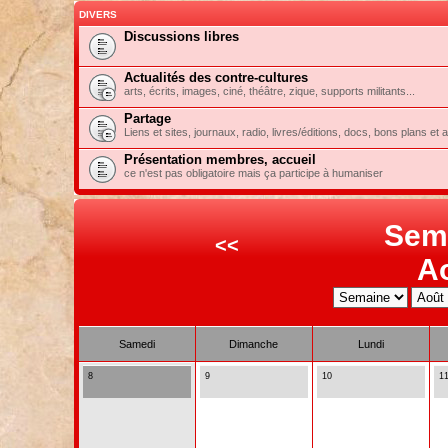
DIVERS
Discussions libres
Actualités des contre-cultures
arts, écrits, images, ciné, théâtre, zique, supports militants...
Partage
Liens et sites, journaux, radio, livres/éditions, docs, bons plans et 
Présentation membres, accueil
ce n'est pas obligatoire mais ça participe à humaniser
Sem
<<
A
Samedi
Dimanche
Lundi
8
9
10
1