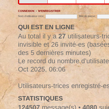
CONNEXION
•
M’ENREGISTRER
Nom d’utilisateur-trice:
Mot de passe:
QUI EST EN LIGNE
Au total il y a
27
utilisateurs-tr
invisible et 26 invité-es (basées
des 5 dernières minutes)
Le record du nombre d’utilisate
Oct 2025, 06:06
Utilisateurs-trices enregistré-e
STATISTIQUES
124507
message(s) •
4080
suje