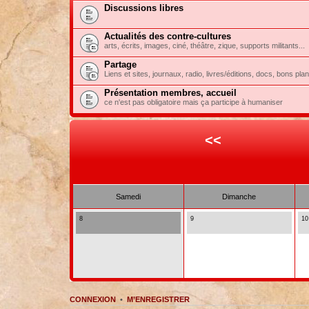
Discussions libres
Actualités des contre-cultures
arts, écrits, images, ciné, théâtre, zique, supports militants...
Partage
Liens et sites, journaux, radio, livres/éditions, docs, bons pla
Présentation membres, accueil
ce n'est pas obligatoire mais ça participe à humaniser
<<
Samedi
Dimanche
8
9
10
CONNEXION
•
M’ENREGISTRER