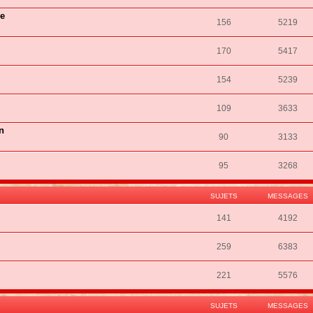
ie
156
5219
170
5417
154
5239
109
3633
n
90
3133
95
3268
SUJETS
MESSAGES
141
4192
259
6383
221
5576
SUJETS
MESSAGES