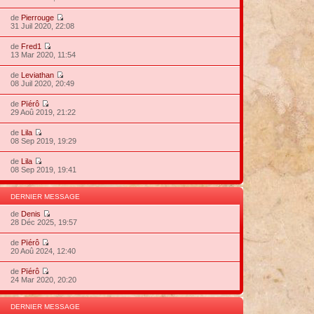
de
Pierrouge
31 Juil 2020, 22:08
de
Fred1
13 Mar 2020, 11:54
de
Leviathan
08 Juil 2020, 20:49
de
Pïérô
29 Aoû 2019, 21:22
de
Lila
08 Sep 2019, 19:29
de
Lila
08 Sep 2019, 19:41
DERNIER MESSAGE
de
Denis
28 Déc 2025, 19:57
de
Pïérô
20 Aoû 2024, 12:40
de
Pïérô
24 Mar 2020, 20:20
DERNIER MESSAGE