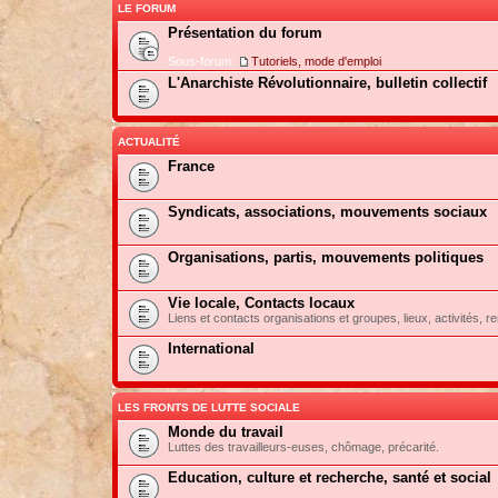
LE FORUM
Présentation du forum
Sous-forum:
Tutoriels, mode d'emploi
L'Anarchiste Révolutionnaire, bulletin collectif
ACTUALITÉ
France
Syndicats, associations, mouvements sociaux
Organisations, partis, mouvements politiques
Vie locale, Contacts locaux
Liens et contacts organisations et groupes, lieux, activités, re
International
LES FRONTS DE LUTTE SOCIALE
Monde du travail
Luttes des travailleurs-euses, chômage, précarité.
Education, culture et recherche, santé et social