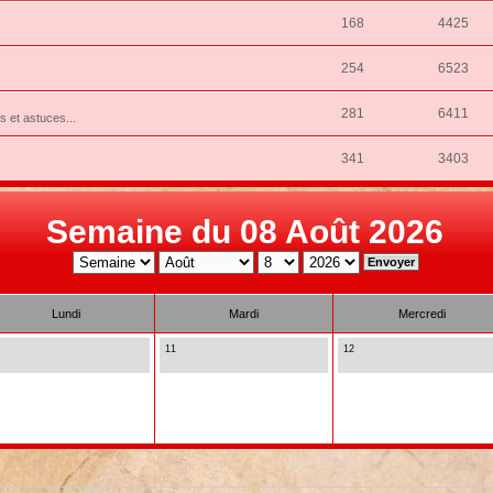
168
4425
254
6523
281
6411
ns et astuces...
341
3403
Semaine du 08 Août 2026
Lundi
Mardi
Mercredi
11
12