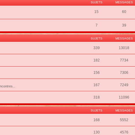
SUJETS
MESSAGES
15
60
7
39
SUJETS
MESSAGES
339
13018
182
7734
156
7306
167
7249
ncontres...
318
11096
SUJETS
MESSAGES
168
5552
130
4576