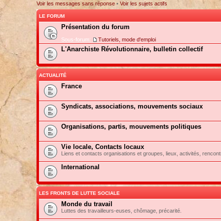
Voir les messages sans réponse
•
Voir les sujets actifs
LE FORUM
Présentation du forum
Sous-forum:
Tutoriels, mode d'emploi
L'Anarchiste Révolutionnaire, bulletin collectif
ACTUALITÉ
France
Syndicats, associations, mouvements sociaux
Organisations, partis, mouvements politiques
Vie locale, Contacts locaux
Liens et contacts organisations et groupes, lieux, activités, rencont
International
LES FRONTS DE LUTTE SOCIALE
Monde du travail
Luttes des travailleurs-euses, chômage, précarité.