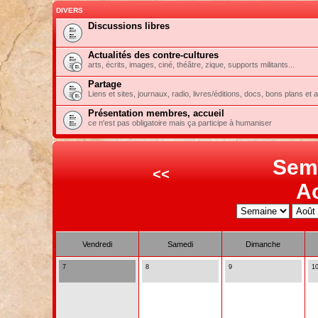
DIVERS
Discussions libres
Actualités des contre-cultures
arts, écrits, images, ciné, théâtre, zique, supports militants...
Partage
Liens et sites, journaux, radio, livres/éditions, docs, bons plans et 
Présentation membres, accueil
ce n'est pas obligatoire mais ça participe à humaniser
Sem
<<
A
Vendredi
Samedi
Dimanche
7
8
9
1