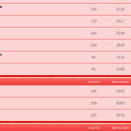
ie
156
5219
170
5417
154
5239
109
3633
n
90
3133
95
3268
SUJETS
MESSAGES
141
4192
259
6383
221
5576
SUJETS
MESSAGES