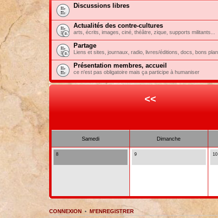
Discussions libres
Actualités des contre-cultures
arts, écrits, images, ciné, théâtre, zique, supports militants...
Partage
Liens et sites, journaux, radio, livres/éditions, docs, bons pla
Présentation membres, accueil
ce n'est pas obligatoire mais ça participe à humaniser
<<
Samedi
Dimanche
8
9
10
CONNEXION
•
M’ENREGISTRER