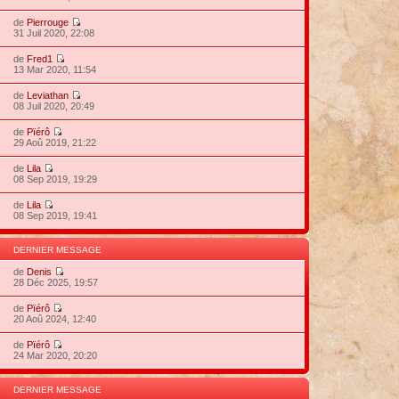
de
Pierrouge
31 Juil 2020, 22:08
de
Fred1
13 Mar 2020, 11:54
de
Leviathan
08 Juil 2020, 20:49
de
Pïérô
29 Aoû 2019, 21:22
de
Lila
08 Sep 2019, 19:29
de
Lila
08 Sep 2019, 19:41
DERNIER MESSAGE
de
Denis
28 Déc 2025, 19:57
de
Pïérô
20 Aoû 2024, 12:40
de
Pïérô
24 Mar 2020, 20:20
DERNIER MESSAGE