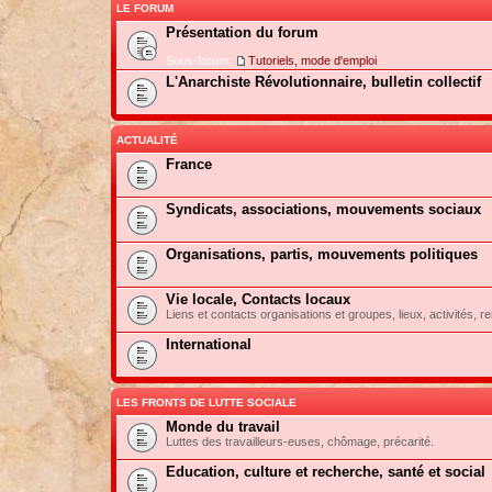
LE FORUM
Présentation du forum
Sous-forum:
Tutoriels, mode d'emploi
L'Anarchiste Révolutionnaire, bulletin collectif
ACTUALITÉ
France
Syndicats, associations, mouvements sociaux
Organisations, partis, mouvements politiques
Vie locale, Contacts locaux
Liens et contacts organisations et groupes, lieux, activités, re
International
LES FRONTS DE LUTTE SOCIALE
Monde du travail
Luttes des travailleurs-euses, chômage, précarité.
Education, culture et recherche, santé et social