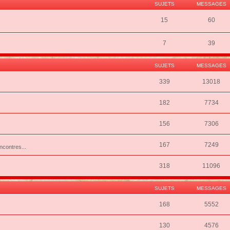
SUJETS
MESSAGES
15
60
7
39
SUJETS
MESSAGES
339
13018
182
7734
156
7306
167
7249
ncontres...
318
11096
SUJETS
MESSAGES
168
5552
130
4576