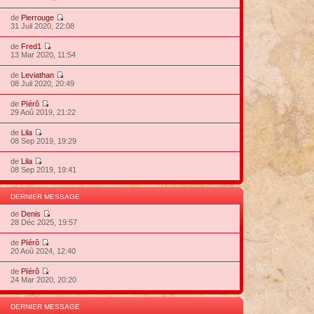
de
Pierrouge
31 Juil 2020, 22:08
de
Fred1
13 Mar 2020, 11:54
de
Leviathan
08 Juil 2020, 20:49
de
Pïérô
29 Aoû 2019, 21:22
de
Lila
08 Sep 2019, 19:29
de
Lila
08 Sep 2019, 19:41
DERNIER MESSAGE
de
Denis
28 Déc 2025, 19:57
de
Pïérô
20 Aoû 2024, 12:40
de
Pïérô
24 Mar 2020, 20:20
DERNIER MESSAGE