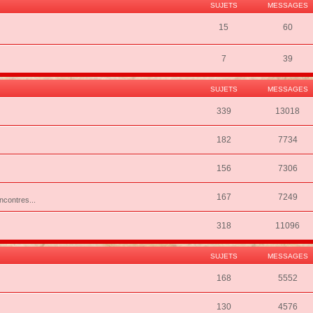
SUJETS
MESSAGES
15
60
7
39
SUJETS
MESSAGES
339
13018
182
7734
156
7306
167
7249
ncontres...
318
11096
SUJETS
MESSAGES
168
5552
130
4576