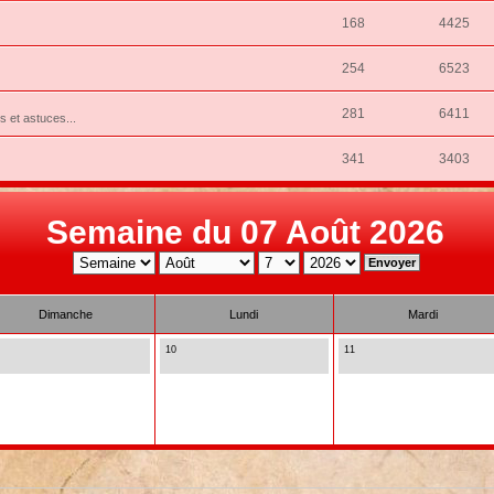
168
4425
254
6523
281
6411
ns et astuces...
341
3403
Semaine du 07 Août 2026
Dimanche
Lundi
Mardi
10
11