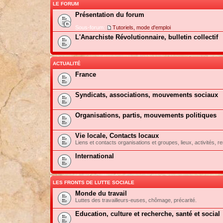
LE FORUM
Présentation du forum
Sous-forum:
Tutoriels, mode d'emploi
L'Anarchiste Révolutionnaire, bulletin collectif
ACTUALITÉ
France
Syndicats, associations, mouvements sociaux
Organisations, partis, mouvements politiques
Vie locale, Contacts locaux
Liens et contacts organisations et groupes, lieux, activités, re
International
LES FRONTS DE LUTTE SOCIALE
Monde du travail
Luttes des travailleurs-euses, chômage, précarité.
Education, culture et recherche, santé et social