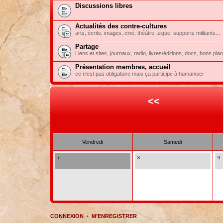
Discussions libres
Actualités des contre-cultures
arts, écrits, images, ciné, théâtre, zique, supports militants...
Partage
Liens et sites, journaux, radio, livres/éditions, docs, bons pla
Présentation membres, accueil
ce n'est pas obligatoire mais ça participe à humaniser
<<
Vendredi
Samedi
7
8
9
CONNEXION
•
M’ENREGISTRER