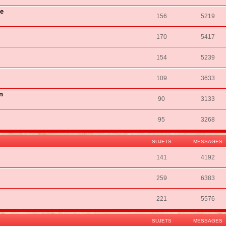
ie
156
5219
170
5417
154
5239
109
3633
n
90
3133
95
3268
SUJETS
MESSAGES
141
4192
259
6383
221
5576
SUJETS
MESSAGES