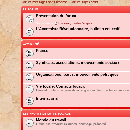
Voir les messages sans réponse
•
Voir les sujets actifs
LE FORUM
Présentation du forum
Sous-forum:
Tutoriels, mode d'emploi
L'Anarchiste Révolutionnaire, bulletin collectif
ACTUALITÉ
France
Syndicats, associations, mouvements sociaux
Organisations, partis, mouvements politiques
Vie locale, Contacts locaux
Liens et contacts organisations et groupes, lieux, activités, rencont
International
LES FRONTS DE LUTTE SOCIALE
Monde du travail
Luttes des travailleurs-euses, chômage, précarité.