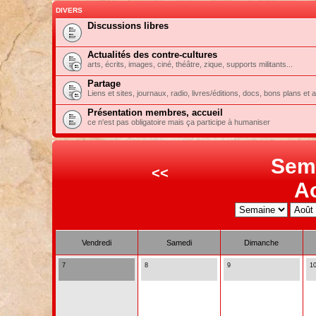
DIVERS
Discussions libres
Actualités des contre-cultures
arts, écrits, images, ciné, théâtre, zique, supports militants...
Partage
Liens et sites, journaux, radio, livres/éditions, docs, bons plans et 
Présentation membres, accueil
ce n'est pas obligatoire mais ça participe à humaniser
Sem
<<
A
Vendredi
Samedi
Dimanche
7
8
9
1