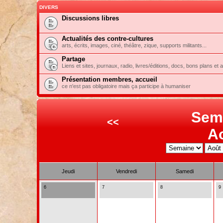
DIVERS
Discussions libres
Actualités des contre-cultures
arts, écrits, images, ciné, théâtre, zique, supports militants...
Partage
Liens et sites, journaux, radio, livres/éditions, docs, bons plans et 
Présentation membres, accueil
ce n'est pas obligatoire mais ça participe à humaniser
Sem
<<
A
Jeudi
Vendredi
Samedi
6
7
8
9