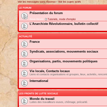
Voir les messages sans réponse
•
Voir les sujets actifs
LE FORUM
Présentation du forum
Sous-forum:
Tutoriels, mode d'emploi
L'Anarchiste Révolutionnaire, bulletin collectif
ACTUALITÉ
France
Syndicats, associations, mouvements sociaux
Organisations, partis, mouvements politiques
Vie locale, Contacts locaux
Liens et contacts organisations et groupes, lieux, activités, rencont
International
LES FRONTS DE LUTTE SOCIALE
Monde du travail
Luttes des travailleurs-euses, chômage, précarité.