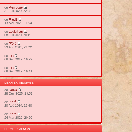
de
Pierrouge
31 Juil 2020, 22:08
de
Fred1
13 Mar 2020, 11:54
de
Leviathan
08 Juil 2020, 20:49
de
Pïérô
29 Aoû 2019, 21:22
de
Lila
08 Sep 2019, 19:29
de
Lila
08 Sep 2019, 19:41
DERNIER MESSAGE
de
Denis
28 Déc 2025, 19:57
de
Pïérô
20 Aoû 2024, 12:40
de
Pïérô
24 Mar 2020, 20:20
DERNIER MESSAGE