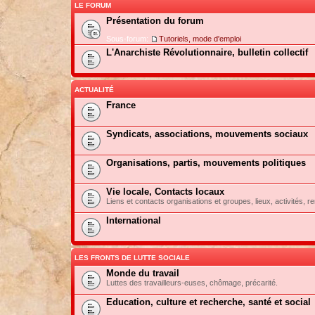
LE FORUM
Présentation du forum
Sous-forum:
Tutoriels, mode d'emploi
L'Anarchiste Révolutionnaire, bulletin collectif
ACTUALITÉ
France
Syndicats, associations, mouvements sociaux
Organisations, partis, mouvements politiques
Vie locale, Contacts locaux
Liens et contacts organisations et groupes, lieux, activités, re
International
LES FRONTS DE LUTTE SOCIALE
Monde du travail
Luttes des travailleurs-euses, chômage, précarité.
Education, culture et recherche, santé et social