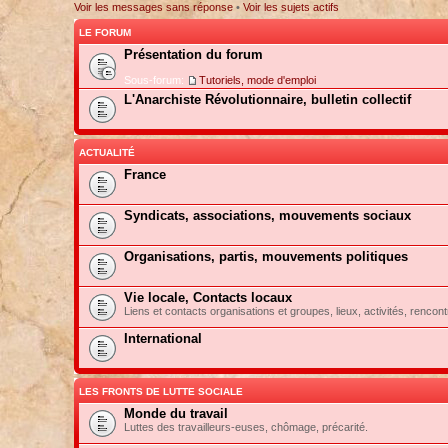
Voir les messages sans réponse
•
Voir les sujets actifs
LE FORUM
Présentation du forum
Sous-forum:
Tutoriels, mode d'emploi
L'Anarchiste Révolutionnaire, bulletin collectif
ACTUALITÉ
France
Syndicats, associations, mouvements sociaux
Organisations, partis, mouvements politiques
Vie locale, Contacts locaux
Liens et contacts organisations et groupes, lieux, activités, rencont
International
LES FRONTS DE LUTTE SOCIALE
Monde du travail
Luttes des travailleurs-euses, chômage, précarité.