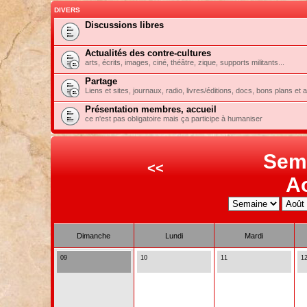
DIVERS
Discussions libres
Actualités des contre-cultures
arts, écrits, images, ciné, théâtre, zique, supports militants...
Partage
Liens et sites, journaux, radio, livres/éditions, docs, bons plans et 
Présentation membres, accueil
ce n'est pas obligatoire mais ça participe à humaniser
Sem
<<
A
Dimanche
Lundi
Mardi
09
10
11
1