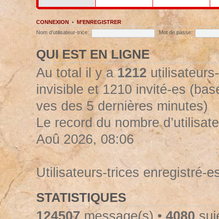
CONNEXION
•
M’ENREGISTRER
Nom d’utilisateur-trice:
Mot de passe:
QUI EST EN LIGNE
Au total il y a
1212
utilisateurs-
invisible et 1210 invité-es (basé
ves des 5 dernières minutes)
Le record du nombre d’utilisate
Aoû 2026, 08:06
Utilisateurs-trices enregistré-e
STATISTIQUES
124507
message(s) •
4080
suje