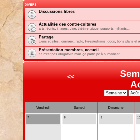
DIVERS
Discussions libres
Actualités des contre-cultures
arts, écrits, images, ciné, théâtre, zique, supports militants...
Partage
Liens et sites, journaux, radio, livres/éditions, docs, bons plans et 
Présentation membres, accueil
ce n'est pas obligatoire mais ça participe à humaniser
Sem
<<
A
Vendredi
Samedi
Dimanche
7
8
9
1