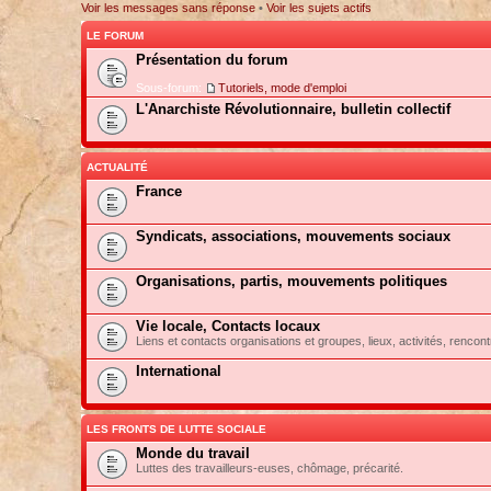
Voir les messages sans réponse
•
Voir les sujets actifs
LE FORUM
Présentation du forum
Sous-forum:
Tutoriels, mode d'emploi
L'Anarchiste Révolutionnaire, bulletin collectif
ACTUALITÉ
France
Syndicats, associations, mouvements sociaux
Organisations, partis, mouvements politiques
Vie locale, Contacts locaux
Liens et contacts organisations et groupes, lieux, activités, rencont
International
LES FRONTS DE LUTTE SOCIALE
Monde du travail
Luttes des travailleurs-euses, chômage, précarité.