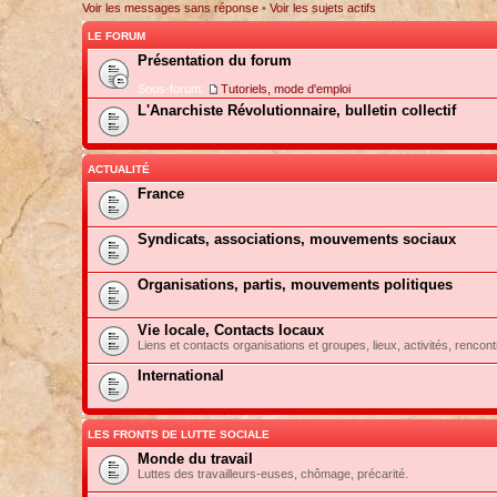
Voir les messages sans réponse
•
Voir les sujets actifs
LE FORUM
Présentation du forum
Sous-forum:
Tutoriels, mode d'emploi
L'Anarchiste Révolutionnaire, bulletin collectif
ACTUALITÉ
France
Syndicats, associations, mouvements sociaux
Organisations, partis, mouvements politiques
Vie locale, Contacts locaux
Liens et contacts organisations et groupes, lieux, activités, rencont
International
LES FRONTS DE LUTTE SOCIALE
Monde du travail
Luttes des travailleurs-euses, chômage, précarité.