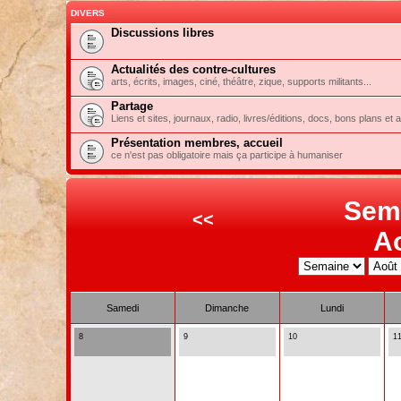
DIVERS
Discussions libres
Actualités des contre-cultures
arts, écrits, images, ciné, théâtre, zique, supports militants...
Partage
Liens et sites, journaux, radio, livres/éditions, docs, bons plans et 
Présentation membres, accueil
ce n'est pas obligatoire mais ça participe à humaniser
Sem
<<
A
Samedi
Dimanche
Lundi
8
9
10
1